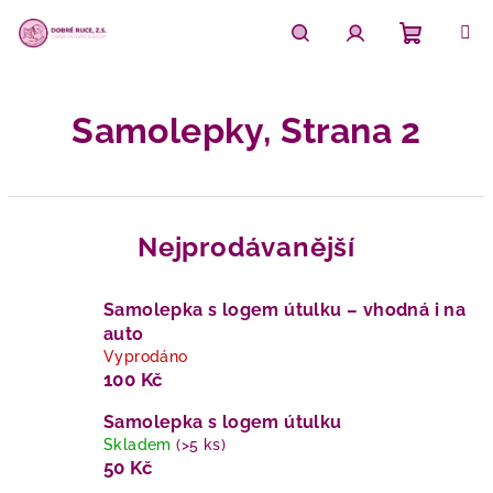
Přejít
na
obsah
Nákupn
Hledat
Přihlášení
Samolepky
, Strana 2
košík
Nejprodávanější
Samolepka s logem útulku – vhodná i na
auto
Vyprodáno
100 Kč
Samolepka s logem útulku
Skladem
(>5 ks)
50 Kč