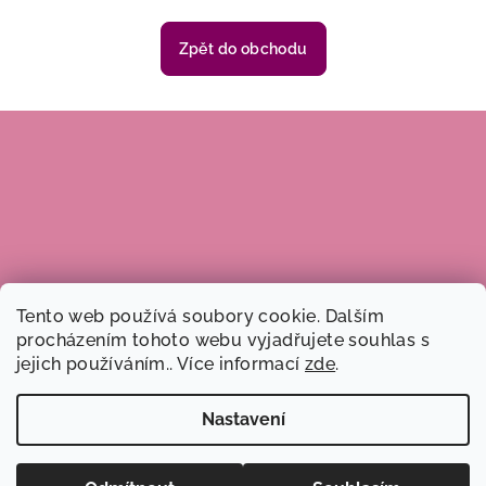
Zpět do obchodu
Z
á
p
a
t
í
Tento web používá soubory cookie. Dalším
procházením tohoto webu vyjadřujete souhlas s
jejich používáním.. Více informací
zde
.
Nastavení
Copyright 2026
Dobré ruce, z.s.
. Všechna práva vyhrazena.