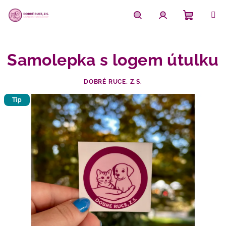
Přejít
na
obsah
Nákupn
Hledat
Přihlášení
Samolepka s logem útulku
košík
DOBRÉ RUCE, Z.S.
Tip