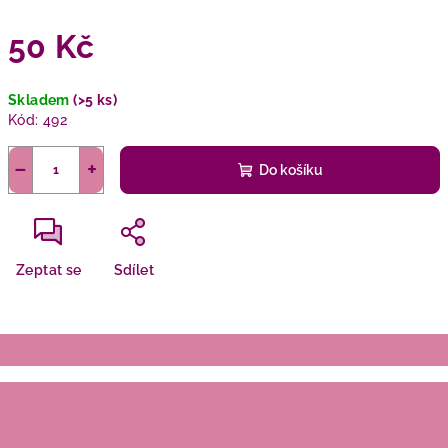
50 Kč
Měrná
Skladem
(>5 ks)
cena:
Kód:
492
−
+
Do košíku
Zeptat se
Sdílet
Z
á