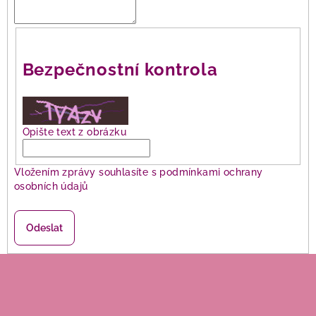
Bezpečnostní kontrola
Opište text z obrázku
Vložením zprávy souhlasíte s
podmínkami ochrany
osobních údajů
Odeslat
Z
á
p