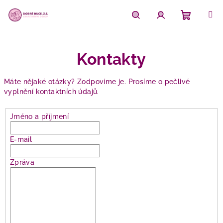
Přejít
na
obsah
Nákupn
Hledat
Přihlášení
Kontakty
košík
Máte nějaké otázky? Zodpovíme je. Prosíme o pečlivé
vyplnění kontaktních údajů.
Jméno a příjmení
E-mail
Zpráva