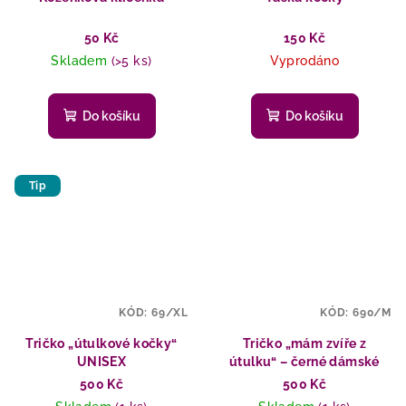
50 Kč
150 Kč
Skladem
(>5 ks)
Vyprodáno
Do košíku
Do košíku
Tip
KÓD:
69/XL
KÓD:
690/M
Tričko „útulkové kočky“
Tričko „mám zvíře z
UNISEX
útulku“ – černé dámské
500 Kč
500 Kč