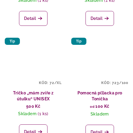
Skladem
(1 ks)
Skladem
(1 ks)
Detail
Detail
Tip
Tip
KÓD:
72/XL
KÓD:
723/100
Tričko „mám zvíře z
Pomocná p(l)acka pro
útulku“ UNISEX
Toníčka
500 Kč
100 Kč
od
Skladem
(1 ks)
Skladem
Detail
Detail