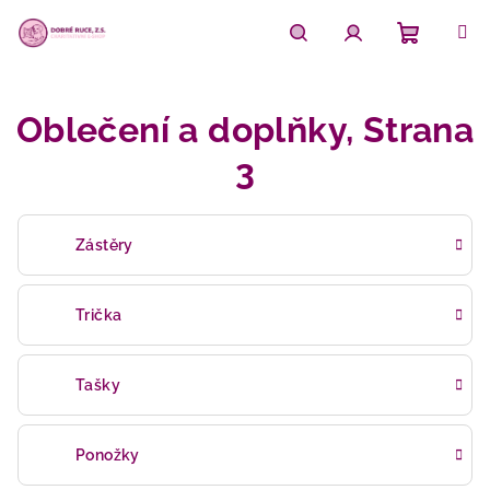
Přejít
na
obsah
Nákupn
Hledat
Přihlášení
Oblečení a doplňky
, Strana
košík
3
Zástěry
Trička
Tašky
Ponožky