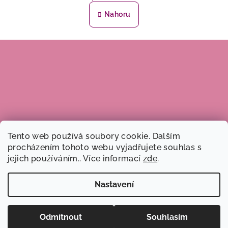
O
n
v
Nahoru
k
l
o
á
v
Z
á
d
n
á
a
í
c
p
í
a
p
t
r
í
v
k
Tento web používá soubory cookie. Dalším
y
procházením tohoto webu vyjadřujete souhlas s
v
jejich používáním.. Více informací
zde
.
ý
p
Nastavení
i
s
Copyright 2026
Dobré ruce, z.s.
. Všechna práva vyhrazena.
u
Odmítnout
Souhlasím