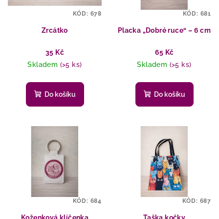
p
ů
KÓD:
678
KÓD:
681
r
o
Zrcátko
Placka „Dobré ruce“ – 6 cm
d
35 Kč
65 Kč
u
Skladem
(>5 ks)
Skladem
(>5 ks)
k
t
Do košíku
Do košíku
ů
KÓD:
684
KÓD:
687
Koženková klíčenka
Taška kočky