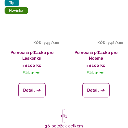
Tip
Novinka
KÓD:
745/100
KÓD:
748/100
Pomocná p(l)acka pro
Pomocná p(l)acka pro
Laskonku
Noema
100 Kč
100 Kč
od
od
Skladem
Skladem
Detail
Detail
S
t
1
3
r
36
položek celkem
á