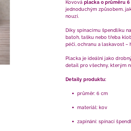
Kovová
placka o průměru 6
jednoduchým způsobem, jak
nouzi.
Díky spínacímu špendlíku na
batoh, tašku nebo třeba klo
péči, ochranu a laskavost – 
Placka je ideální jako drob
detail pro všechny, kterým n
Detaily produktu:
průměr: 6 cm
materiál: kov
zapínání: spínací špend