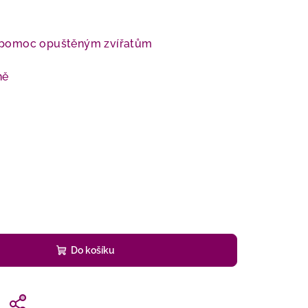
 pomoc opuštěným zvířatům
ně
Do košíku