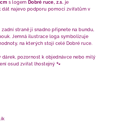
 cm
s logem
Dobré ruce, z.s.
je
 dát najevo podporu pomoci zvířatům v
 zadní straně ji snadno připnete na bundu,
bouk. Jemná ilustrace loga symbolizuje
hodnoty, na kterých stojí celé Dobré ruce.
ný dárek, pozornost k objednávce nebo milý
ení osud zvířat lhostejný 🐾
lík