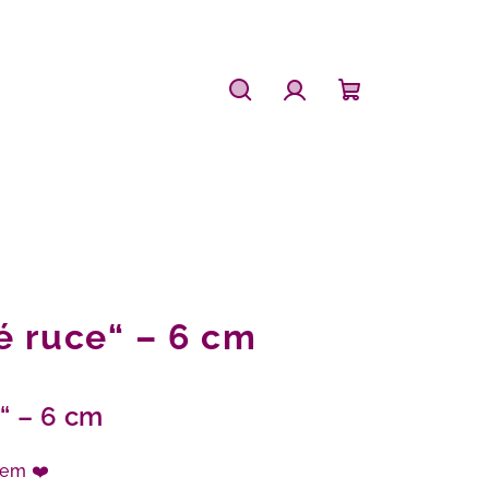
Hledat
Přihlášení
Nákupní
košík
é ruce“ – 6 cm
“ – 6 cm
lem ❤️