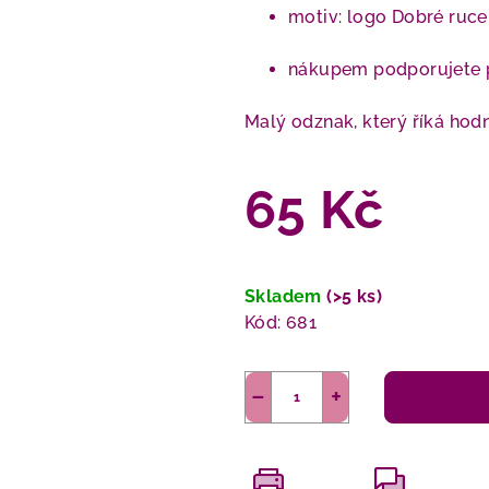
motiv: logo Dobré ruce
nákupem podporujete
Malý odznak, který říká hod
65 Kč
Měrná
cena:
Skladem
(>5 ks)
Kód:
681
−
+