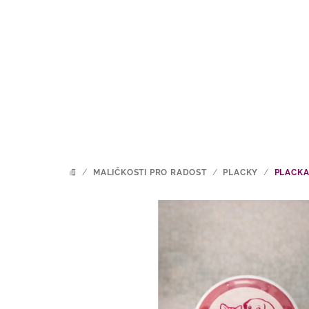
Přejít
na
obsah
/
MALIČKOSTI PRO RADOST
/
PLACKY
/
PLACKA
DOMŮ