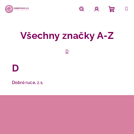
Přejít
na
obsah
Nákupn
Hledat
Přihlášení
Všechny značky A-Z
košík
D
D
Dobré ruce, z.s.
Z
á
p
a
t