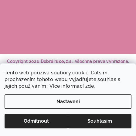
í
Copyright 2026
Dobré ruce, z.s.
. Všechna práva vyhrazena.
Tento web používá soubory cookie. Dalším
Vytvořil Shoptet
procházením tohoto webu vyjadřujete souhlas s
jejich používáním.. Více informací
zde
.
Nastavení
Odmítnout
Souhlasím