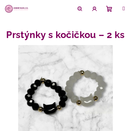
Přejít
na
obsah
Nákupn
Hledat
Přihlášení
Prstýnky s kočičkou – 2 ks
košík