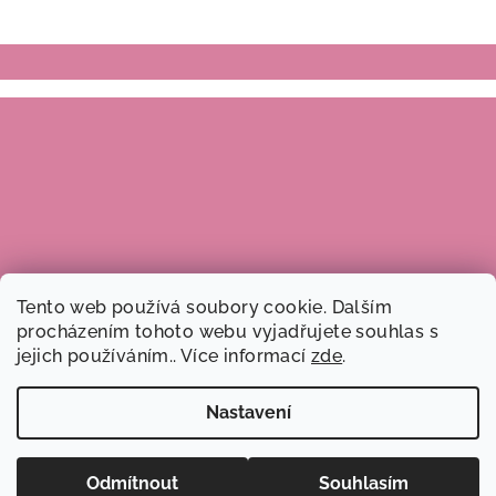
Z
á
p
a
t
í
Tento web používá soubory cookie. Dalším
procházením tohoto webu vyjadřujete souhlas s
jejich používáním.. Více informací
zde
.
Nastavení
Copyright 2026
Dobré ruce, z.s.
. Všechna práva vyhrazena.
Odmítnout
Souhlasím