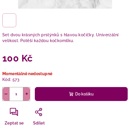
Set dvou krásných prstýnků s hlavou kočičky. Univerzální
velikost. Potěší každou kočkomilku.
100 Kč
Měrná
Momentálně nedostupné
cena:
Kód:
573
−
+
Do košíku
Zeptat se
Sdílet