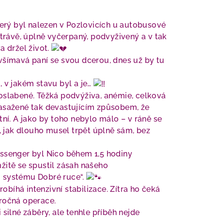
terý byl nalezen v Pozlovicích u autobusové
 trávě, úplně vyčerpaný, podvyživený a v tak
a držel život.
všímavá paní se svou dcerou, dnes už by tu
, v jakém stavu byl a je…
oslabené. Těžká podvýživa, anémie, celková
zasažené tak devastujícím způsobem, že
tní. A jako by toho nebylo málo – v ráně se
o, jak dlouho musel trpět úplně sám, bez
ssenger byl Nico během 1,5 hodiny
žitě se spustil zásah našeho
 systému Dobré ruce“.
probíhá intenzivní stabilizace. Zítra ho čeká
ročná operace.
ilné záběry, ale tenhle příběh nejde