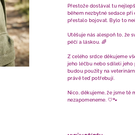
Přestože dostával tu nejlepší
během nezbytné sedace při o
přestalo bojovat. Bylo to ne
Utěšuje nás alespoň to, že s
péčí a láskou. 🌈
Z celého srdce děkujeme všem
jeho léčbu nebo sdíleli jeho 
budou použity na veterinárn
právě teď potřebují.
Nico, děkujeme, že jsme tě 
nezapomeneme. 🤍🐾