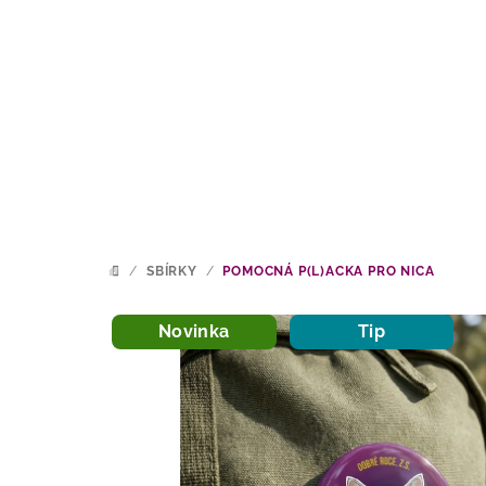
Přejít
na
obsah
/
SBÍRKY
/
POMOCNÁ P(L)ACKA PRO NICA
DOMŮ
Novinka
Tip