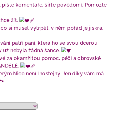
m, pište komentáře, šiřte povědomí. Pomozte
chce žít.
, co si musel vytrpět, v něm pořád je jiskra,
ní patří paní, která ho se svou dcerou
by už nebyla žádná šance.
vé za okamžitou pomoc, péči a obrovské
 ANDĚLÉ.
erým Nico není lhostejný. Jen díky vám má
č