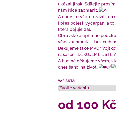
ukázat jinak. Sdílejte prosí
nám Nica zachránit.
A i přes to vše, co zažil… on 
I přes bolest, vyčerpání a to
která bojuje dál.
Obrovské a upřímné poděková
včas zachránila – bez nich 
Děkujeme také MVDr. Vojtko
nasazení. DĚKUJEME, JSTE
A hlavně děkujeme všem, kt
dnes šanci na život.
VARIANTA:
od
100 K