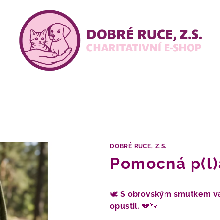
DOBRÉ RUCE, Z.S.
Pomocná p(l)
🕊️
S obrovským smutkem vá
opustil.
💔🐾