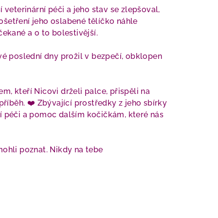
 veterinární péči a jeho stav se zlepšoval,
šetření jeho oslabené tělíčko náhle
čekané a o to bolestivější.
vé poslední dny prožil v bezpečí, obklopen
, kteří Nicovi drželi palce, přispěli na
příběh. ❤️ Zbývající prostředky z jeho sbírky
í péči a pomoc dalším kočičkám, které nás
mohli poznat. Nikdy na tebe