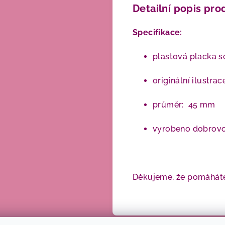
Detailní popis pro
Specifikace:
plastová placka s
originální ilustra
průměr:
45 mm
vyrobeno dobrovol
Děkujeme, že pomáháte 