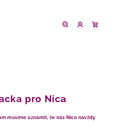
Hledat
Přihlášení
Nákupní
košík
acka pro Nica
m musíme oznámit, že nás Nico navždy