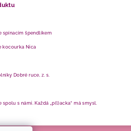
duktu
e spínacím špendlíkem
ce kocourka Nica
níky Dobré ruce, z. s.
spolu s námi. Každá „p(l)acka“ má smysl.