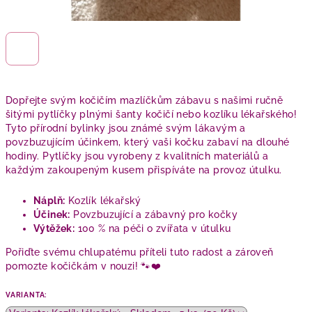
Dopřejte svým kočičím mazlíčkům zábavu s našimi ručně
šitými pytlíčky plnými šanty kočičí nebo kozlíku lékařského!
Tyto přírodní bylinky jsou známé svým lákavým a
povzbuzujícím účinkem, který vaši kočku zabaví na dlouhé
hodiny. Pytlíčky jsou vyrobeny z kvalitních materiálů a
každým zakoupeným kusem přispíváte na provoz útulku.
Náplň:
Kozlík lékařský
Účinek:
Povzbuzující a zábavný pro kočky
Výtěžek:
100 % na péči o zvířata v útulku
Pořiďte svému chlupatému příteli tuto radost a zároveň
pomozte kočičkám v nouzi! 🐾❤️
VARIANTA: