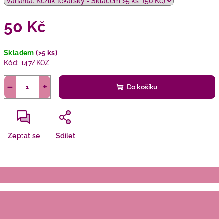
50 Kč
Měrná
Skladem
(>5 ks)
cena:
Kód:
147/KOZ
−
+
Do košíku
Zeptat se
Sdílet
Z
á