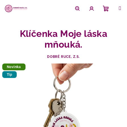
Přejít
na
obsah
Nákupn
Hledat
Přihlášení
Klíčenka Moje láska
košík
mňouká.
DOBRÉ RUCE, Z.S.
Novinka
Tip