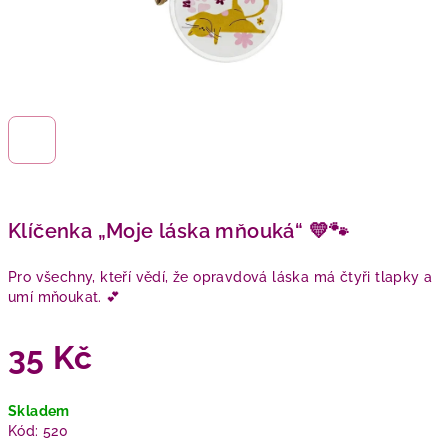
Klíčenka „Moje láska mňouká“ 💛🐾
Pro všechny, kteří vědí, že opravdová láska má čtyři tlapky a
umí mňoukat. 💕
35 Kč
Měrná
Skladem
cena:
Kód:
520