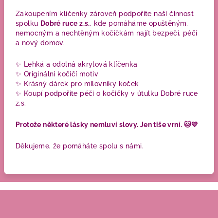
Zakoupením klíčenky zároveň podpoříte naši činnost
spolku
Dobré ruce z.s.
, kde pomáháme opuštěným,
nemocným a nechtěným kočičkám najít bezpečí, péči
a nový domov.
✨ Lehká a odolná akrylová klíčenka
✨ Originální kočičí motiv
✨ Krásný dárek pro milovníky koček
✨ Koupí podpoříte péči o kočičky v útulku Dobré ruce
z.s.
Protože některé lásky nemluví slovy. Jen tiše vrní. 🐱💛
Děkujeme, že pomáháte spolu s námi.
Z
á