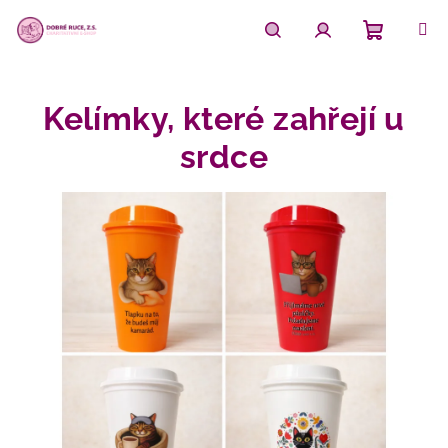
Přejít
na
obsah
Nákupn
Hledat
Přihlášení
Kelímky, které zahřejí u
košík
srdce