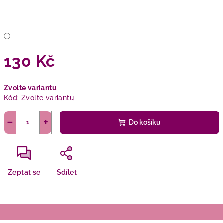
130 Kč
Měrná
Zvolte variantu
cena:
Kód:
Zvolte variantu
−
+
Do košíku
Zeptat se
Sdílet