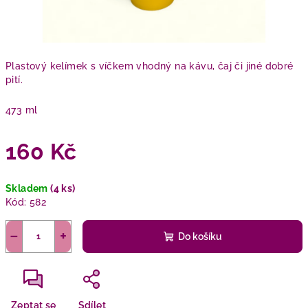
Plastový kelímek s víčkem vhodný na kávu, čaj či jiné dobré
pití.
473 ml
160 Kč
Měrná
Skladem
(4 ks)
cena:
Kód:
582
−
+
Do košíku
Zeptat se
Sdílet