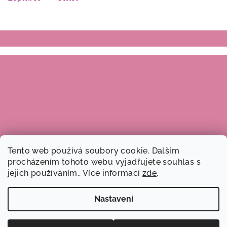
Z
á
p
a
t
í
Tento web používá soubory cookie. Dalším
procházením tohoto webu vyjadřujete souhlas s
jejich používáním.. Více informací
zde
.
Nastavení
Copyright 2026
Dobré ruce, z.s.
. Všechna práva vyhrazena.