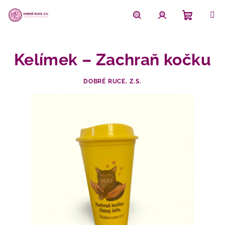
Přejít
na
obsah
Nákupn
Hledat
Přihlášení
Kelímek – Zachraň kočku
košík
DOBRÉ RUCE, Z.S.