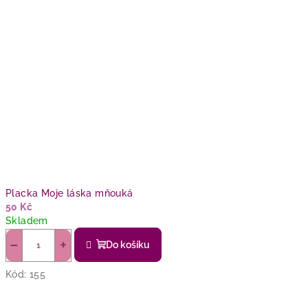
Placka Moje láska mňouká
50 Kč
Skladem
−
+
Do košíku
Kód:
155