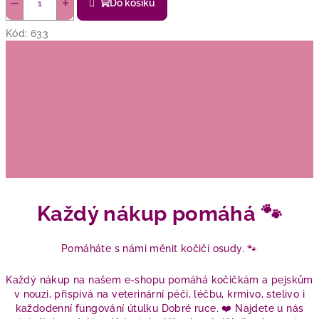
−
+
Do košíku
Kód:
633
Každý nákup pomáhá 🐾
Pomáháte s námi měnit kočičí osudy. 🐾
Každý nákup na našem e-shopu pomáhá kočičkám a pejskům
v nouzi, přispívá na veterinární péči, léčbu, krmivo, stelivo i
každodenní fungování útulku Dobré ruce. ❤️ Najdete u nás