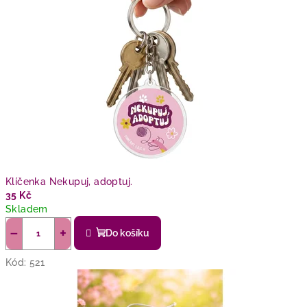
Klíčenka Nekupuj, adoptuj.
35 Kč
Skladem
−
+
Do košíku
Kód:
521