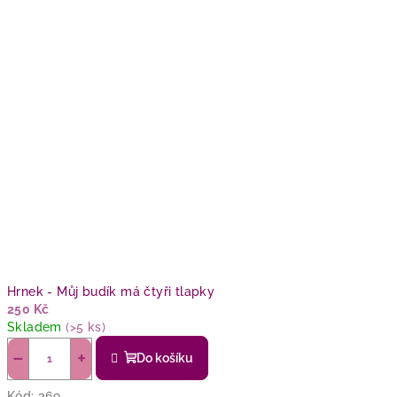
Hrnek - Můj budík má čtyři tlapky
250 Kč
Skladem
(>5 ks)
−
+
Do košíku
Kód:
369