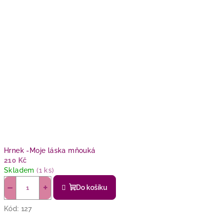
Hrnek -Moje láska mňouká
210 Kč
Skladem
(1 ks)
−
+
Do košíku
Kód:
127