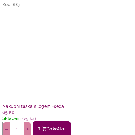
Kód:
687
Nákupní taška s logem -šedá
65 Kč
Skladem
(>5 ks)
−
+
Do košíku