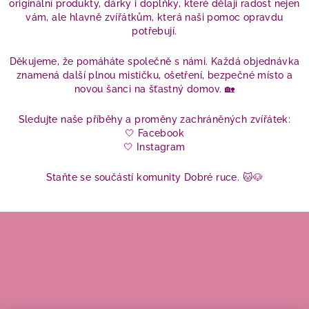
originální produkty, dárky i doplňky, které dělají radost nejen
vám, ale hlavně zvířátkům, která naši pomoc opravdu
potřebují.
Děkujeme, že pomáháte společně s námi. Každá objednávka
znamená další plnou mističku, ošetření, bezpečné místo a
novou šanci na šťastný domov. 🏡
Sledujte naše příběhy a proměny zachráněných zvířátek:
🤍
Facebook
🤍
Instagram
Staňte se součástí komunity Dobré ruce. 🐱🐶
Z
á
p
a
t