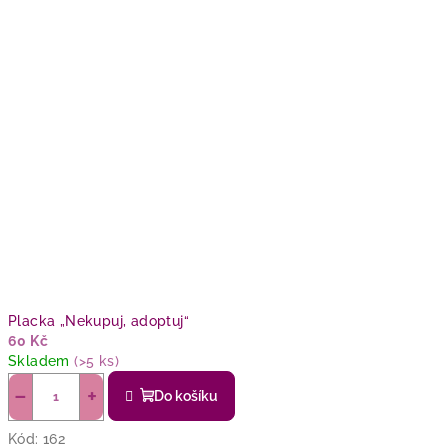
Placka „Nekupuj, adoptuj“
60 Kč
Skladem
(>5 ks)
−
+
Do košíku
Kód:
162